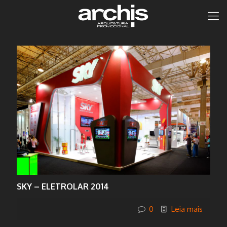
SKY – ELETROLAR 2014
0
Leia mais