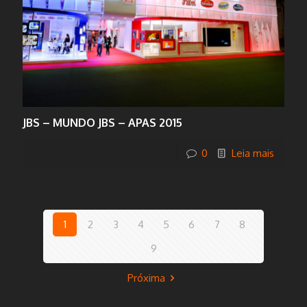
JBS – MUNDO JBS – APAS 2015
0
Leia mais
1
2
3
4
5
6
7
8
9
Próxima